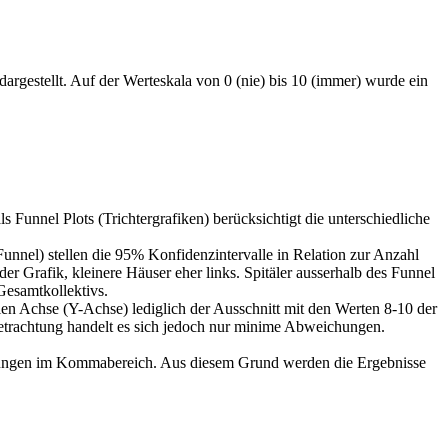
argestellt. Auf der Werteskala von 0 (nie) bis 10 (immer) wurde ein
s Funnel Plots (Trichtergrafiken) berücksichtigt die unterschiedliche
(Funnel) stellen die 95% Konfidenzintervalle in Relation zur Anzahl
 der Grafik, kleinere Häuser eher links. Spitäler ausserhalb des Funnel
 Gesamtkollektivs.
len Achse (Y-Achse) lediglich der Ausschnitt mit den Werten 8-10 der
 Betrachtung handelt es sich jedoch nur minime Abweichungen.
eichungen im Kommabereich. Aus diesem Grund werden die Ergebnisse