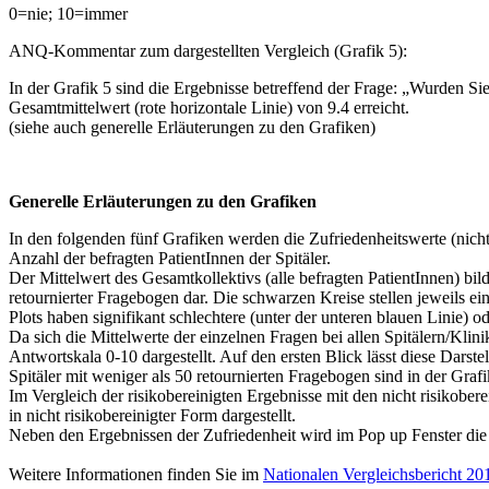
0=nie; 10=immer
ANQ-Kommentar zum dargestellten Vergleich (Grafik 5):
In der Grafik 5 sind die Ergebnisse betreffend der Frage: „Wurden Si
Gesamtmittelwert (rote horizontale Linie) von 9.4 erreicht.
(siehe auch generelle Erläuterungen zu den Grafiken)
Generelle Erläuterungen zu den Grafiken
In den folgenden fünf Grafiken werden die Zufriedenheitswerte (nicht r
Anzahl der befragten PatientInnen der Spitäler.
Der Mittelwert des Gesamtkollektivs (alle befragten PatientInnen) bil
retournierter Fragebogen dar. Die schwarzen Kreise stellen jeweils ein
Plots haben signifikant schlechtere (unter der unteren blauen Linie) o
Da sich die Mittelwerte der einzelnen Fragen bei allen Spitälern/Kli
Antwortskala 0-10 dargestellt. Auf den ersten Blick lässt diese Dars
Spitäler mit weniger als 50 retournierten Fragebogen sind in der Grafik
Im Vergleich der risikobereinigten Ergebnisse mit den nicht risiko
in nicht risikobereinigter Form dargestellt.
Neben den Ergebnissen der Zufriedenheit wird im Pop up Fenster die 
Weitere Informationen finden Sie im
Nationalen Vergleichsbericht 20