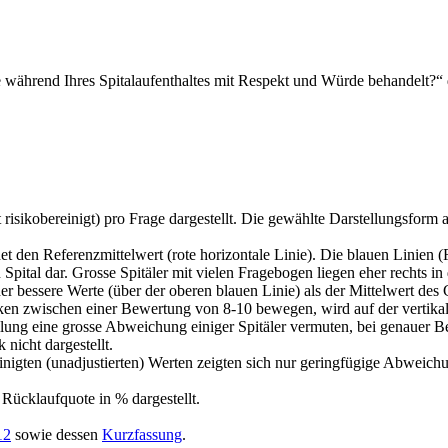
e während Ihres Spitalaufenthaltes mit Respekt und Würde behandelt?“ d
isikobereinigt) pro Frage dargestellt. Die gewählte Darstellungsform al
det den Referenzmittelwert (rote horizontale Linie). Die blauen Linien 
 Spital dar. Grosse Spitäler mit vielen Fragebogen liegen eher rechts in
der bessere Werte (über der oberen blauen Linie) als der Mittelwert des
niken zwischen einer Bewertung von 8-10 bewegen, wird auf der vertika
tellung eine grosse Abweichung einiger Spitäler vermuten, bei genauer
 nicht dargestellt.
bereinigten (unadjustierten) Werten zeigten sich nur geringfügige Abw
Rücklaufquote in % dargestellt.
12
sowie dessen
Kurzfassung
.