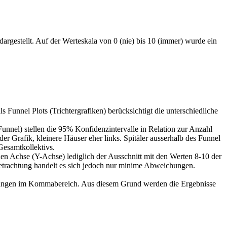
argestellt. Auf der Werteskala von 0 (nie) bis 10 (immer) wurde ein
s Funnel Plots (Trichtergrafiken) berücksichtigt die unterschiedliche
(Funnel) stellen die 95% Konfidenzintervalle in Relation zur Anzahl
 der Grafik, kleinere Häuser eher links. Spitäler ausserhalb des Funnel
 Gesamtkollektivs.
len Achse (Y-Achse) lediglich der Ausschnitt mit den Werten 8-10 der
 Betrachtung handelt es sich jedoch nur minime Abweichungen.
eichungen im Kommabereich. Aus diesem Grund werden die Ergebnisse