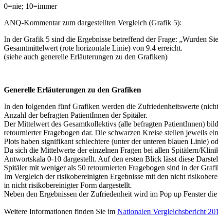
0=nie; 10=immer
ANQ-Kommentar zum dargestellten Vergleich (Grafik 5):
In der Grafik 5 sind die Ergebnisse betreffend der Frage: „Wurden Si
Gesamtmittelwert (rote horizontale Linie) von 9.4 erreicht.
(siehe auch generelle Erläuterungen zu den Grafiken)
Generelle Erläuterungen zu den Grafiken
In den folgenden fünf Grafiken werden die Zufriedenheitswerte (nicht r
Anzahl der befragten PatientInnen der Spitäler.
Der Mittelwert des Gesamtkollektivs (alle befragten PatientInnen) bil
retournierter Fragebogen dar. Die schwarzen Kreise stellen jeweils ein
Plots haben signifikant schlechtere (unter der unteren blauen Linie) o
Da sich die Mittelwerte der einzelnen Fragen bei allen Spitälern/Kli
Antwortskala 0-10 dargestellt. Auf den ersten Blick lässt diese Dars
Spitäler mit weniger als 50 retournierten Fragebogen sind in der Grafik
Im Vergleich der risikobereinigten Ergebnisse mit den nicht risiko
in nicht risikobereinigter Form dargestellt.
Neben den Ergebnissen der Zufriedenheit wird im Pop up Fenster die 
Weitere Informationen finden Sie im
Nationalen Vergleichsbericht 20