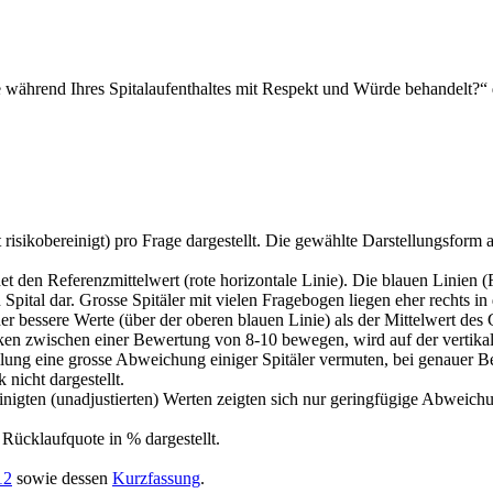
e während Ihres Spitalaufenthaltes mit Respekt und Würde behandelt?“ d
isikobereinigt) pro Frage dargestellt. Die gewählte Darstellungsform al
det den Referenzmittelwert (rote horizontale Linie). Die blauen Linien 
 Spital dar. Grosse Spitäler mit vielen Fragebogen liegen eher rechts in
der bessere Werte (über der oberen blauen Linie) als der Mittelwert des
niken zwischen einer Bewertung von 8-10 bewegen, wird auf der vertika
tellung eine grosse Abweichung einiger Spitäler vermuten, bei genauer
 nicht dargestellt.
bereinigten (unadjustierten) Werten zeigten sich nur geringfügige Abw
Rücklaufquote in % dargestellt.
12
sowie dessen
Kurzfassung
.